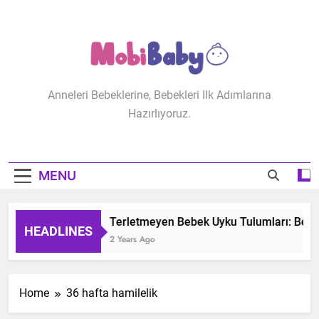
Skip
to
content
MobiBaby
Anneleri Bebeklerine, Bebekleri Ilk Adımlarına
Hazırlıyoruz.
MENU
Terletmeyen Bebek Uyku Tulumları: Bebeğ
HEADLINES
2 Years Ago
Home
36 hafta hamilelik