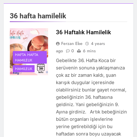
36 hafta hamilelik
36 Haftalık Hamilelik
Ferzan Ebe
4 years
ago
0
6 mins
HAFTA HAFTA
HAMILELIK
Gebelikte 36. Hafta Koca bir
serüvenin sonuna yaklaşmanıza
HAMILELIK
çok az bir zaman kaldı, şuan
karışık duygular içeresinde
olabilirsiniz bunlar gayet normal,
gebeliğinizin 36. haftasına
geldiniz. Yani gebeliğinizin 9.
Ayına girdiniz. Artık bebeğinizin
bütün organları işlevlerine
yerine getirebildiği için bu
haftadan sonra boyu uzayacak