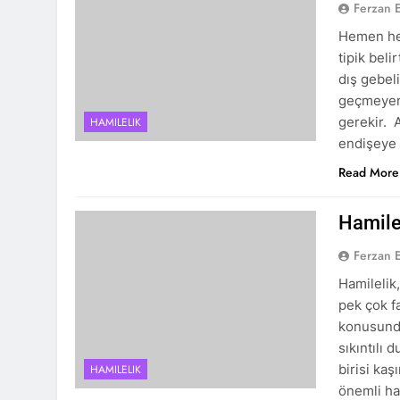
Ferzan 
Hemen her
tipik beli
dış gebel
geçmeyen 
gerekir. 
HAMILELIK
endişeye 
Read More
Hamilel
Ferzan 
Hamilelik
pek çok f
konusunda
sıkıntılı 
birisi kaş
HAMILELIK
önemli has