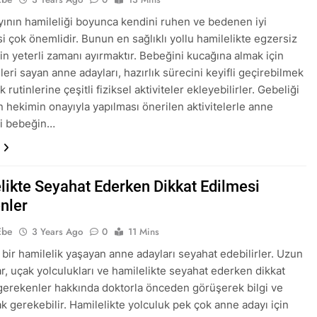
ının hamileliği boyunca kendini ruhen ve bedenen iyi
i çok önemlidir. Bunun en sağlıklı yollu hamilelikte egzersiz
çin yeterli zamanı ayırmaktır. Bebeğini kucağına almak için
eri sayan anne adayları, hazırlık sürecini keyifli geçirebilmek
k rutinlerine çeşitli fiziksel aktiviteler ekleyebilirler. Gebeliği
n hekimin onayıyla yapılması önerilen aktivitelerle anne
ki bebeğin…
likte Seyahat Ederken Dikkat Edilmesi
nler
Ebe
3 Years Ago
0
11 Mins
bir hamilelik yaşayan anne adayları seyahat edebilirler. Uzun
ar, uçak yolculukları ve hamilelikte seyahat ederken dikkat
gerekenler hakkında doktorla önceden görüşerek bilgi ve
k gerekebilir. Hamilelikte yolculuk pek çok anne adayı için