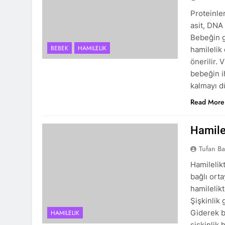
Proteinle
asit, DNA
Bebeğin g
BEBEK
HAMILELIK
hamilelik
önerilir. 
bebeğin ih
kalmayı 
Read More
Hamilel
Tufan Ba
Hamilelikt
bağlı ort
hamilelik
Şişkinlik 
Giderek b
HAMILELIK
şişkinlik 