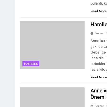
bulantı,
Read More
Hamilel
Ferzan 
Anne karn
şekilde ta
Gebeliğe 
idealdir.
bebekleri
HAMILELIK
fazla kil
Read More
Anne v
Önemi
Ferzan 