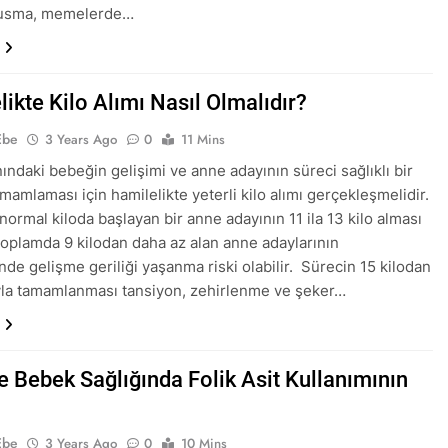
 kusma, memelerde…
ikte Kilo Alımı Nasıl Olmalıdır?
Ebe
3 Years Ago
0
11 Mins
ındaki bebeğin gelişimi ve anne adayının süreci sağlıklı bir
mamlaması için hamilelikte yeterli kilo alımı gerçekleşmelidir.
normal kiloda başlayan bir anne adayının 11 ila 13 kilo alması
 Toplamda 9 kilodan daha az alan anne adaylarının
nde gelişme geriliği yaşanma riski olabilir. Sürecin 15 kilodan
oyla tamamlanması tansiyon, zehirlenme ve şeker…
e Bebek Sağlığında Folik Asit Kullanımının
Ebe
3 Years Ago
0
10 Mins