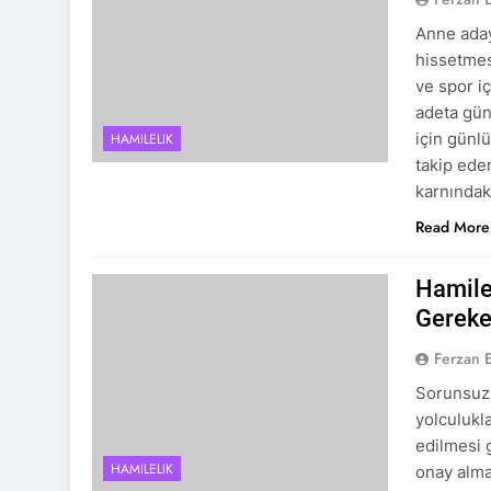
Anne aday
hissetmes
ve spor i
adeta günl
için günlü
HAMILELIK
takip ede
karnında
Read More
Hamile
Gereke
Ferzan 
Sorunsuz 
yolculukl
edilmesi 
HAMILELIK
onay alma