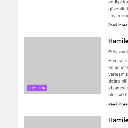
endişe ko
güvenilir
söylenebil
Read More
Hamilel
Ferzan 
Hamilelik
onları st
yerleşmiş
doğru bil
efsanesi 
HAMILELIK
olur. 40 
Read More
Hamilel