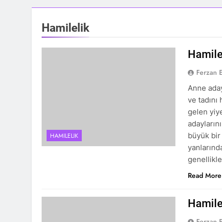
Hamilelik
Hamile
Ferzan 
Anne aday
ve tadını
gelen yi
adaylarını
büyük bir
HAMILELIK
yanlarınd
genellikl
Read More
Hamile
Ferzan 