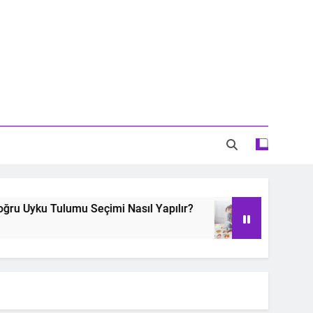
Tulumu Seçimi Nasıl Yapılır?
Oyun Halısı ve 
2 Years Ago