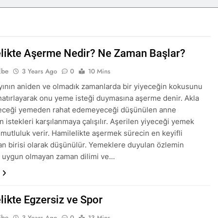
likte Aşerme Nedir? Ne Zaman Başlar?
Ebe
3 Years Ago
0
10 Mins
ının aniden ve olmadık zamanlarda bir yiyeceğin kokusunu
 hatırlayarak onu yeme isteği duymasına aşerme denir. Akla
yeceği yemeden rahat edemeyeceği düşünülen anne
n istekleri karşılanmaya çalışılır. Aşerilen yiyeceği yemek
 mutluluk verir. Hamilelikte aşermek sürecin en keyifli
an birisi olarak düşünülür. Yemeklere duyulan özlemin
e uygun olmayan zaman dilimi ve…
likte Egzersiz ve Spor
Ebe
3 Years Ago
0
13 Mins