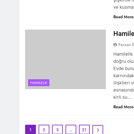
ve kusm
Read More
Hamile
Ferzan 
Hamilelik
doğru olu
Evde bulu
karnındak
ilişkileri
HAMILELIK
esnasında 
kirli su…
Read More
1
2
3
…
21