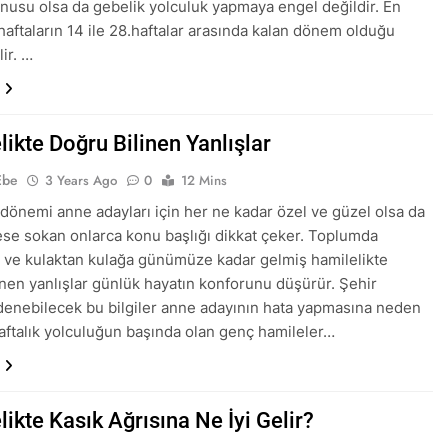
nusu olsa da gebelik yolculuk yapmaya engel değildir. En
 haftaların 14 ile 28.haftalar arasında kalan dönem olduğu
ir. …
ikte Doğru Bilinen Yanlışlar
Ebe
3 Years Ago
0
12 Mins
 dönemi anne adayları için her ne kadar özel ve güzel olsa da
rese sokan onlarca konu başlığı dikkat çeker. Toplumda
 ve kulaktan kulağa günümüze kadar gelmiş hamilelikte
inen yanlışlar günlük hayatın konforunu düşürür. Şehir
denebilecek bu bilgiler anne adayının hata yapmasına neden
haftalık yolculuğun başında olan genç hamileler…
ikte Kasık Ağrısına Ne İyi Gelir?