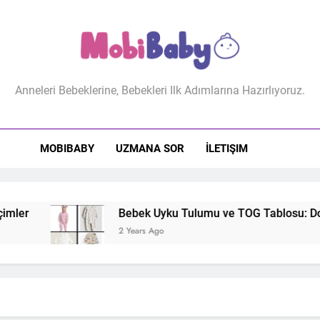
biBaby
Anneleri Bebeklerine, Bebekleri Ilk Adımlarına Hazırlıyoruz.
MOBIBABY
UZMANA SOR
İLETIŞIM
Bebek Uyku Tulumu ve TOG Tablosu: Doğru Uyku 
2 Years Ago