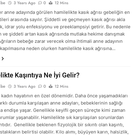
Ebe
3 Years Ago
0
12 Mins
 anne adayında görülen hamilelikte kasık ağrısı gebeliğin en
rtileri arasında sayılır. Şiddetli ve geçmeyen kasık ağrısı akla
ik, idrar yolu enfeksiyonu ve preeklampsiyi getirir. Bu nedenle
ve şiddeti artan kasık ağrısında mutlaka hekime danışmak
Ağrıların bebeğe zarar verecek olma ihtimali anne adayının
kapılmasına neden olurken hamilelikte kasık ağrısına…
ikte Kaşıntıya Ne İyi Gelir?
Ebe
3 Years Ago
0
12 Mins
, kadın hayatının en özel dönemidir. Daha önce yaşamadıkları
arklı durumla karşılaşan anne adayları, bebeklerinin sağlığı
 endişe yaşar. Genellikle keyifli geçen süreçte kimi zaman
durumlar yaşanabilir. Hamilelikte sık karşılaşılan sorunlardan
ıntıdır. Genellikle beklenen fizyolojik bir sıkıntı olan kaşıntı,
talıkların belirtisi olabilir. Kilo alımı, büyüyen karın, halsizlik,