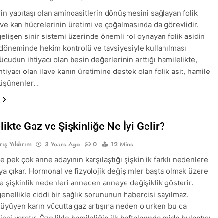
rin yapıtaşı olan aminoasitlerin dönüşmesini sağlayan folik
 ve kan hücrelerinin üretimi ve çoğalmasında da görevlidir.
elişen sinir sistemi üzerinde önemli rol oynayan folik asidin
 döneminde hekim kontrolü ve tavsiyesiyle kullanılması
Vücudun ihtiyacı olan besin değerlerinin arttığı hamilelikte,
tiyacı olan ilave kanın üretimine destek olan folik asit, hamile
düşünenler…
ikte Gaz ve Şişkinliğe Ne İyi Gelir?
rış Yıldırım
3 Years Ago
0
12 Mins
e pek çok anne adayının karşılaştığı şişkinlik farklı nedenlere
aya çıkar. Hormonal ve fizyolojik değişimler başta olmak üzere
te şişkinlik nedenleri anneden anneye değişiklik gösterir.
genellikle ciddi bir sağlık sorununun habercisi sayılmaz.
üyüyen karın vücutta gaz artışına neden olurken bu da
hissi yaratır. Özellikle hamileliğin ilk haftalarında mide bulantısı