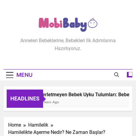
Skip
to
content
MobiBaby
Anneleri Bebeklerine, Bebekleri Ilk Adımlarına
Hazırlıyoruz.
MENU
Terletmeyen Bebek Uyku Tulumları: Bebeğiniz
HEADLINES
2 Years Ago
Home
Hamilelik
Hamilelikte Aşerme Nedir? Ne Zaman Başlar?