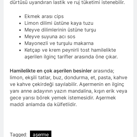
dürtüsü uyandıran lastik ve ruj tüketimi istenebilir.
Ekmek arası cips
Limon dilimi üstüne kaya tuzu
Meyve dilimlerinin üstüne turşu
Meyve suyuna acı sos
Mayonezli ve turşulu makarna
Ketçap ve krem peynirli tost hamilelikte
aşerilen ilginç tarifler arasında öne çıkar.
Hamilelikte en çok aşerilen besinler
arasında;
limon, ekşili tatlar, buz, dondurma, et, pasta, kahve
ve kahve çekirdeği sayılabilir. Aşermenin en ilginç
yanı anne adayının yazın mandalina, kışın erik veya
gece yarısı börek yemek istemesidir. Aşermek
maddi anlamda da külfetlidir.
Tagged:
aşerme