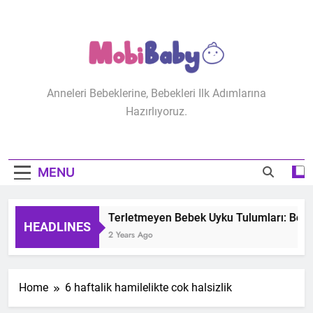
Skip
to
content
MobiBaby
Anneleri Bebeklerine, Bebekleri Ilk Adımlarına
Hazırlıyoruz.
MENU
Terletmeyen Bebek Uyku Tulumları: Bebeğ
HEADLINES
2 Years Ago
Home
6 haftalik hamilelikte cok halsizlik