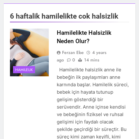
6 haftalik hamilelikte cok halsizlik
Hamilelikte Halsizlik
Neden Olur?
Ferzan Ebe
4 years
ago
0
14 mins
Hamilelikte halsizlik anne ile
HAMILELIK
bebeğin ilk paylaşımları anne
karnında başlar. Hamilelik süreci,
bebek için hayata tutunup
gelişim gösterdiği bir
serüvendir. Anne içinse kendisi
ve bebeğinin fiziksel ve ruhsal
gelişimi için faydalı olacak
şekilde geçirdiği bir süreçtir. Bu
süreç kimi zaman keyifli, kimi