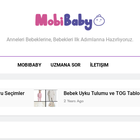
biBaby
Anneleri Bebeklerine, Bebekleri Ilk Adımlarına Hazırlıyoruz.
MOBIBABY
UZMANA SOR
İLETIŞIM
Seçimler
Bebek Uyku Tulumu ve TOG Tablosu: 
2 Years Ago