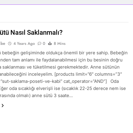
ütü Nasıl Saklanmalı?
Ebe
4 Years Ago
0
8 Mins
 bebeğin gelişiminde oldukça önemli bir yere sahip. Bebeğin
nden tam anlamı ile faydalanabilmesi için bu besinin doğru
a saklanması ve tüketilmesi gerekmektedir. Anne sütünün
lanabileceğini inceleyelim. [products limit=”6″ columns=”3″
=”sut-saklama-poseti-ve-kabi” cat_operator=”AND”] Oda
Eğer oda sıcaklığı elverişli ise (sıcaklık 22-25 derece nem ise
asında olmalı) anne sütü 3 saate…