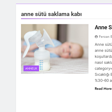
anne sütü saklama kabı
Anne S
Ferzan 
Anne sütü
anne sütü
koşullard
nasıl sak
category
ANNELIK
Sıcaklığı 
%30-60 ar
Read More