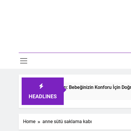
Skip
to
content
Mo
tmeyen Bebek Uyku Tulumları: Bebeğinizin Konforu İçin Doğru 
 Ago
HEADLINES
Home
anne sütü saklama kabı