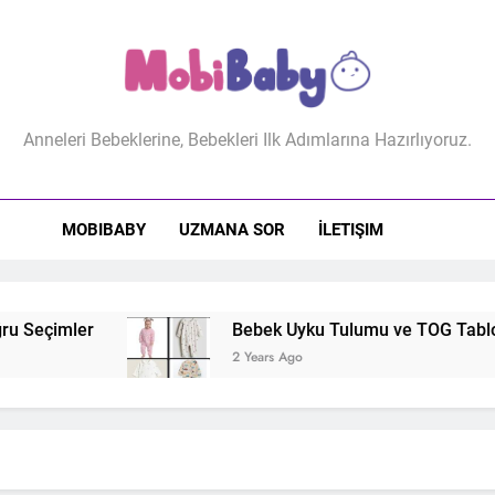
biBaby
Anneleri Bebeklerine, Bebekleri Ilk Adımlarına Hazırlıyoruz.
MOBIBABY
UZMANA SOR
İLETIŞIM
u Seçimler
Bebek Uyku Tulumu ve TOG Tablosu:
2 Years Ago