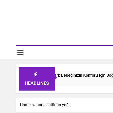
Skip
to
content
Mo
etmeyen Bebek Uyku Tulumları: Bebeğinizin Konforu İçin Doğr
rs Ago
HEADLINES
Home
anne sütünün yağı