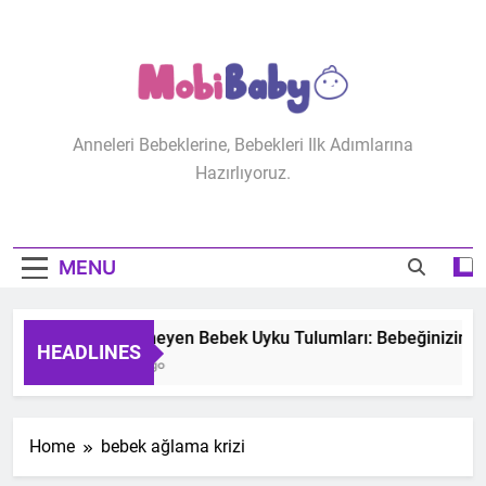
Skip
to
content
MobiBaby
Anneleri Bebeklerine, Bebekleri Ilk Adımlarına
Hazırlıyoruz.
MENU
Terletmeyen Bebek Uyku Tulumları: Bebeğinizin Ko
HEADLINES
2 Years Ago
Home
bebek ağlama krizi