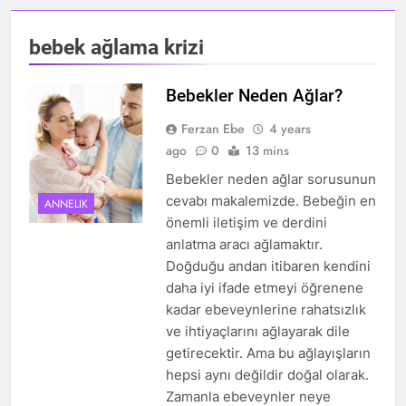
bebek ağlama krizi
Bebekler Neden Ağlar?
Ferzan Ebe
4 years
ago
0
13 mins
Bebekler neden ağlar sorusunun
cevabı makalemizde. Bebeğin en
ANNELIK
önemli iletişim ve derdini
anlatma aracı ağlamaktır.
Doğduğu andan itibaren kendini
daha iyi ifade etmeyi öğrenene
kadar ebeveynlerine rahatsızlık
ve ihtiyaçlarını ağlayarak dile
getirecektir. Ama bu ağlayışların
hepsi aynı değildir doğal olarak.
Zamanla ebeveynler neye