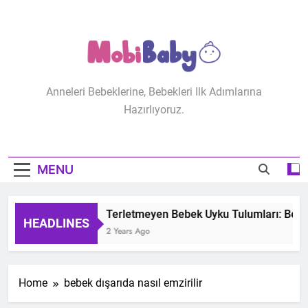
Skip
to
content
MobiBaby
Anneleri Bebeklerine, Bebekleri Ilk Adımlarına
Hazırlıyoruz.
MENU
Terletmeyen Bebek Uyku Tulumları: Bebeğ
HEADLINES
2 Years Ago
Home
bebek dışarıda nasıl emzirilir