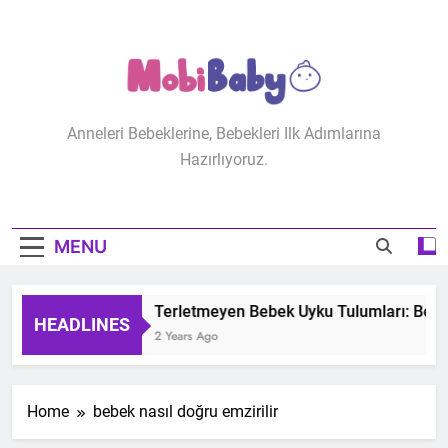
Skip
to
content
MobiBaby
Anneleri Bebeklerine, Bebekleri Ilk Adımlarına
Hazırlıyoruz.
MENU
Terletmeyen Bebek Uyku Tulumları: Bebeğ
HEADLINES
2 Years Ago
Home
bebek nasıl doğru emzirilir