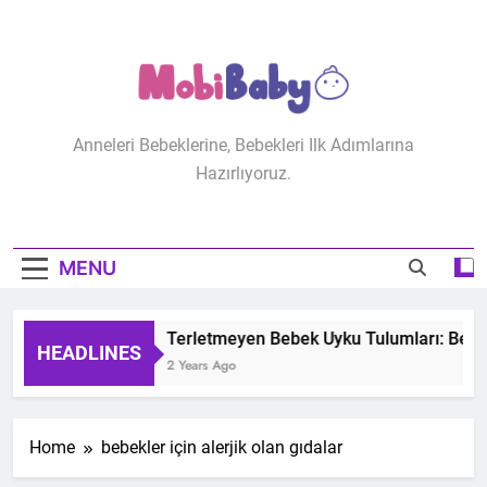
Skip
to
content
MobiBaby
Anneleri Bebeklerine, Bebekleri Ilk Adımlarına
Hazırlıyoruz.
MENU
Terletmeyen Bebek Uyku Tulumları: Bebeğ
HEADLINES
2 Years Ago
Home
bebekler için alerjik olan gıdalar