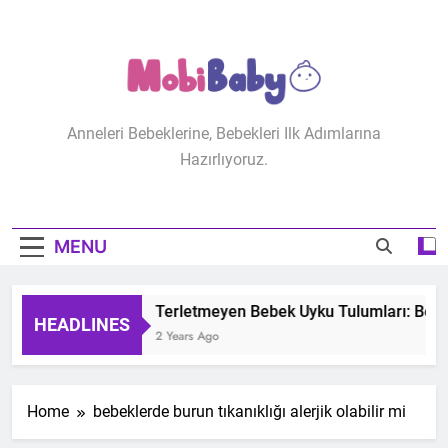
Skip
to
content
MobiBaby
Anneleri Bebeklerine, Bebekleri Ilk Adımlarına
Hazırlıyoruz.
MENU
Terletmeyen Bebek Uyku Tulumları: Bebeğ
HEADLINES
2 Years Ago
Home
bebeklerde burun tıkanıklığı alerjik olabilir mi