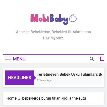
Skip
to
content
MobiBaby
Anneleri Bebeklerine, Bebekleri Ilk Adımlarına
Hazırlıyoruz.
MENU
Terletmeyen Bebek Uyku Tulumları: Bebeğ
HEADLINES
2 Years Ago
Home
bebeklerde burun tıkanıklığı anne sütü