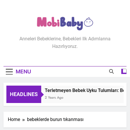
Skip
to
content
MobiBaby
Anneleri Bebeklerine, Bebekleri Ilk Adımlarına
Hazırlıyoruz.
MENU
Terletmeyen Bebek Uyku Tulumları: Bebeğ
HEADLINES
2 Years Ago
Home
bebeklerde burun tıkanması