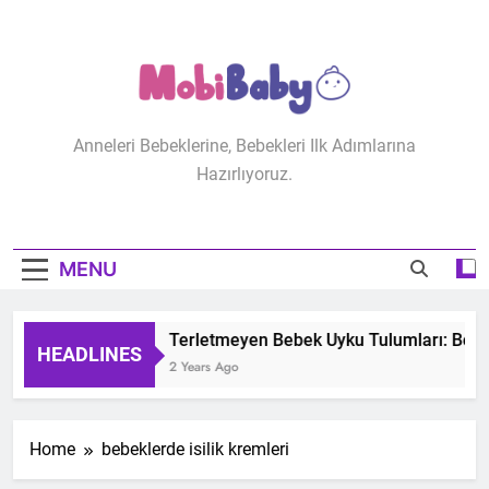
Skip
to
content
MobiBaby
Anneleri Bebeklerine, Bebekleri Ilk Adımlarına
Hazırlıyoruz.
MENU
Terletmeyen Bebek Uyku Tulumları: Bebeğ
HEADLINES
2 Years Ago
Home
bebeklerde isilik kremleri