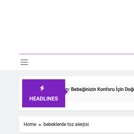
Skip
to
content
Mo
tmeyen Bebek Uyku Tulumları: Bebeğinizin Konforu İçin Doğru 
 Ago
HEADLINES
Home
bebeklerde toz alerjisi