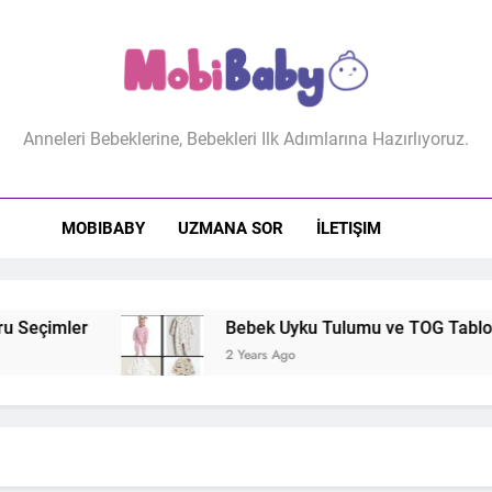
biBaby
Anneleri Bebeklerine, Bebekleri Ilk Adımlarına Hazırlıyoruz.
MOBIBABY
UZMANA SOR
İLETIŞIM
Seçimler
Bebek Uyku Tulumu ve TOG Tablosu: 
2 Years Ago