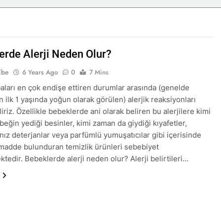
erde Alerji Neden Olur?
Ebe
6 Years Ago
0
7 Mins
ları en çok endişe ettiren durumlar arasında (genelde
 ilk 1 yaşında yoğun olarak görülen) alerjik reaksiyonları
iriz. Özellikle bebeklerde ani olarak beliren bu alerjilere kimi
eğin yediği besinler, kimi zaman da giydiği kıyafetler,
ınız deterjanlar veya parfümlü yumuşatıcılar gibi içerisinde
madde bulunduran temizlik ürünleri sebebiyet
tedir. Bebeklerde alerji neden olur? Alerji belirtileri…