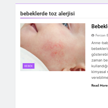
bebeklerde toz alerjisi
Bebekl
Ferzan 
Anne-baba
bebeklerin
gösterebil
zaman beb
kullandığ
BEBEK
kimyasal 
verebilmek
Read More