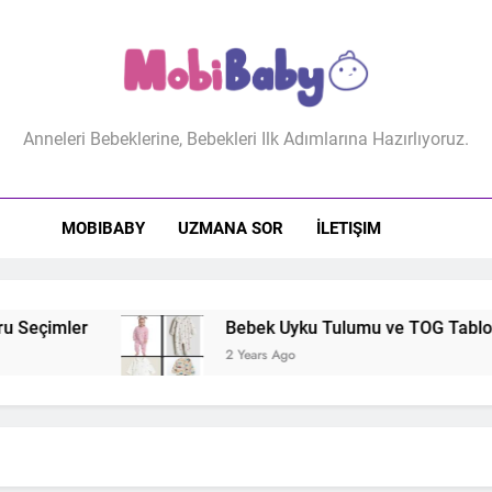
biBaby
Anneleri Bebeklerine, Bebekleri Ilk Adımlarına Hazırlıyoruz.
MOBIBABY
UZMANA SOR
İLETIŞIM
 Seçimler
Bebek Uyku Tulumu ve TOG Tablosu: 
2 Years Ago