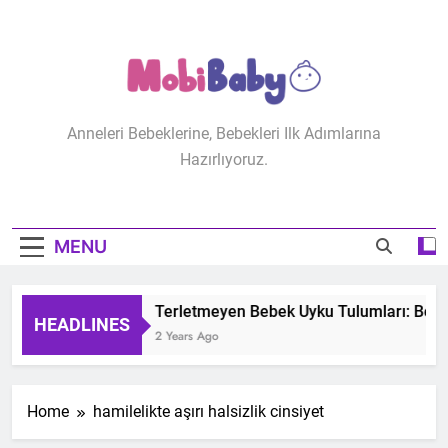
Skip
to
content
MobiBaby
Anneleri Bebeklerine, Bebekleri Ilk Adımlarına
Hazırlıyoruz.
MENU
Terletmeyen Bebek Uyku Tulumları: Bebeğ
HEADLINES
2 Years Ago
Home
hamilelikte aşırı halsizlik cinsiyet