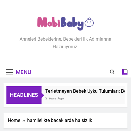
Skip
to
content
MobiBaby
Anneleri Bebeklerine, Bebekleri Ilk Adımlarına
Hazırlıyoruz.
MENU
Terletmeyen Bebek Uyku Tulumları: Bebeğ
HEADLINES
2 Years Ago
Home
hamilelikte bacaklarda halsizlik