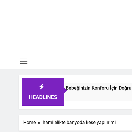
Skip
to
content
Mo
eyen Bebek Uyku Tulumları: Bebeğinizin Konforu İçin Doğru Se
go
HEADLINES
Home
hamilelikte banyoda kese yapılır mi