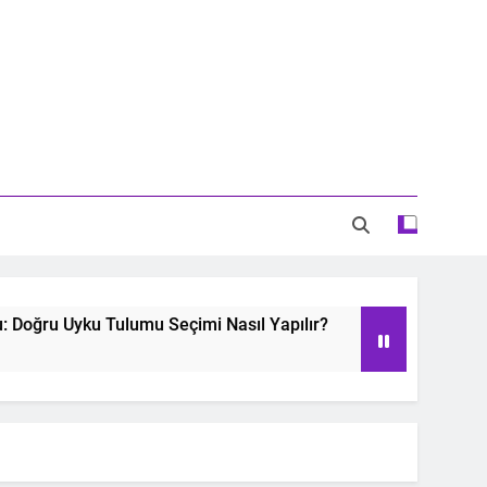
ğru Uyku Tulumu Seçimi Nasıl Yapılır?
Oyun 
2 Years