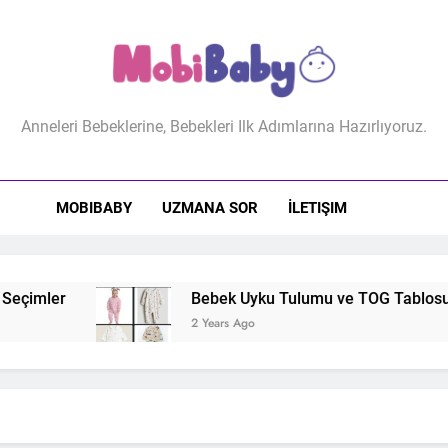
biBaby
Anneleri Bebeklerine, Bebekleri Ilk Adımlarına Hazırlıyoruz.
MOBIBABY
UZMANA SOR
İLETIŞIM
çimler
Bebek Uyku Tulumu ve TOG Tablosu: Do
2 Years Ago