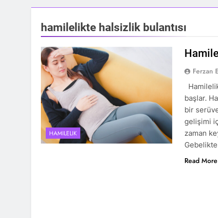
hamilelikte halsizlik bulantısı
Hamile
Ferzan 
Hamilelik
başlar. H
bir serüv
gelişimi i
zaman key
HAMILELIK
Gebelikte
Read More