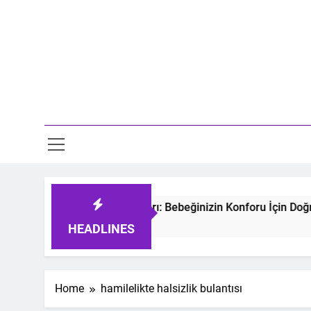
Skip
to
content
Mo
tmeyen Bebek Uyku Tulumları: Bebeğinizin Konforu İçin Doğru 
 Ago
HEADLINES
Home
hamilelikte halsizlik bulantısı