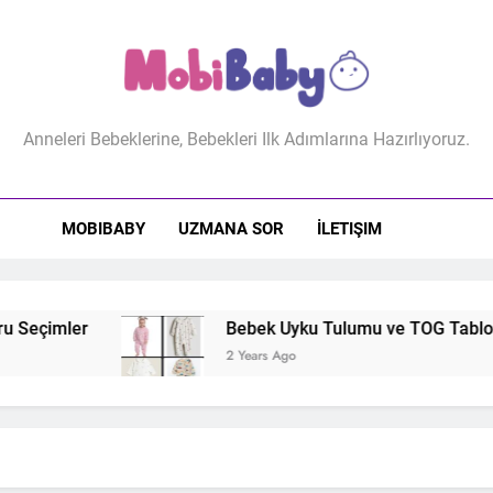
biBaby
Anneleri Bebeklerine, Bebekleri Ilk Adımlarına Hazırlıyoruz.
MOBIBABY
UZMANA SOR
İLETIŞIM
Seçimler
Bebek Uyku Tulumu ve TOG Tablosu: 
2 Years Ago