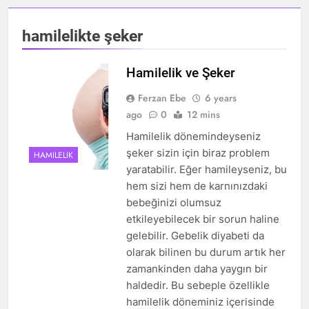
hamilelikte şeker
Hamilelik ve Şeker
Ferzan Ebe
6 years
ago
0
12 mins
Hamilelik dönemindeyseniz
şeker sizin için biraz problem
HAMILELIK
yaratabilir. Eğer hamileyseniz, bu
hem sizi hem de karnınızdaki
bebeğinizi olumsuz
etkileyebilecek bir sorun haline
gelebilir. Gebelik diyabeti da
olarak bilinen bu durum artık her
zamankinden daha yaygın bir
haldedir. Bu sebeple özellikle
hamilelik döneminiz içerisinde