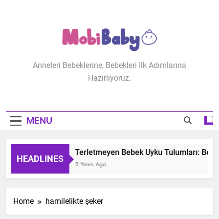
Skip
to
content
MobiBaby
Anneleri Bebeklerine, Bebekleri Ilk Adımlarına
Hazırlıyoruz.
MENU
Terletmeyen Bebek Uyku Tulumları: Bebeğ
HEADLINES
2 Years Ago
Home
hamilelikte şeker