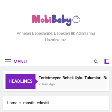
Skip
to
content
MobiBaby
Anneleri Bebeklerine, Bebekleri Ilk Adımlarına
Hazırlıyoruz.
MENU
Terletmeyen Bebek Uyku Tulumları: Bebeğ
HEADLINES
2 Years Ago
Home
mastit tedavisi