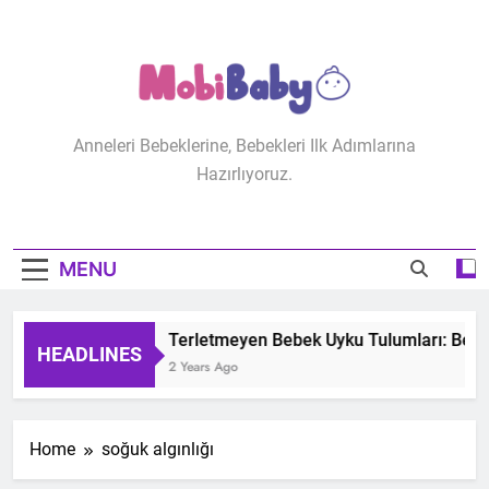
Skip
to
content
MobiBaby
Anneleri Bebeklerine, Bebekleri Ilk Adımlarına
Hazırlıyoruz.
MENU
Terletmeyen Bebek Uyku Tulumları: Bebeğ
HEADLINES
2 Years Ago
Home
soğuk algınlığı