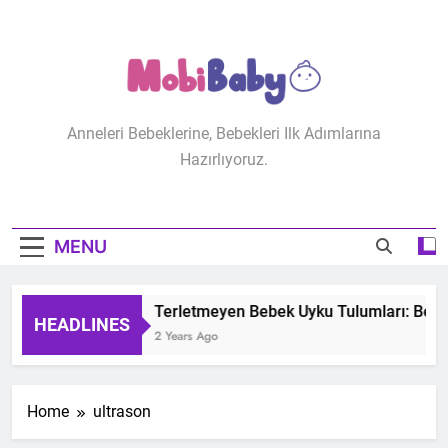
Skip
to
content
MobiBaby
Anneleri Bebeklerine, Bebekleri Ilk Adımlarına
Hazırlıyoruz.
MENU
Terletmeyen Bebek Uyku Tulumları: Bebeğ
HEADLINES
2 Years Ago
Home
ultrason