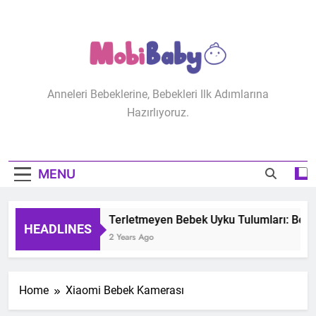
Skip
to
content
MobiBaby
Anneleri Bebeklerine, Bebekleri Ilk Adımlarına
Hazırlıyoruz.
MENU
Terletmeyen Bebek Uyku Tulumları: Bebeğ
HEADLINES
2 Years Ago
Home
Xiaomi Bebek Kamerası