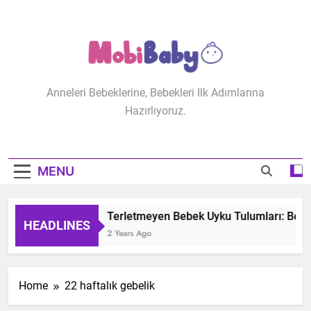
Skip
to
content
MobiBaby
Anneleri Bebeklerine, Bebekleri Ilk Adımlarına
Hazırlıyoruz.
MENU
Terletmeyen Bebek Uyku Tulumları: Bebeğ
HEADLINES
2 Years Ago
Home
22 haftalık gebelik