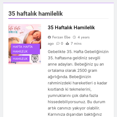
35 haftalık hamilelik
35 Haftalık Hamilelik
Ferzan Ebe
4 years
ago
0
7 mins
HAFTA HAFTA
HAMILELIK
Gebelikte 35. Hafta Gebeliğinizin
35. haftasına geldiniz sevgili
HAMILELIK
anne adayları. Bebeğiniz şu an
ortalama olarak 2500 gram
ağırlığında. Bebeğinizin
rahminizdeki hareketleri o kadar
kısıtlandı ki tekmelerini,
yumruklarını çok daha fazla
hissedebiliyorsunuz. Bu durum
artık canınızı yakıyor olabilir.
Karnınıza dışarıdan baktığınız