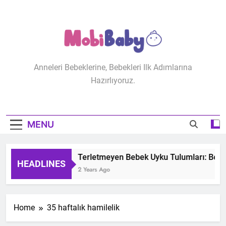
Skip
to
content
MobiBaby
Anneleri Bebeklerine, Bebekleri Ilk Adımlarına
Hazırlıyoruz.
MENU
Terletmeyen Bebek Uyku Tulumları: Bebeğ
HEADLINES
2 Years Ago
Home
35 haftalık hamilelik