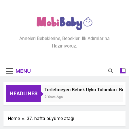
Skip
to
content
MobiBaby
Anneleri Bebeklerine, Bebekleri Ilk Adımlarına
Hazırlıyoruz.
MENU
Terletmeyen Bebek Uyku Tulumları: Bebeğ
HEADLINES
2 Years Ago
Home
37. hafta büyüme atağı