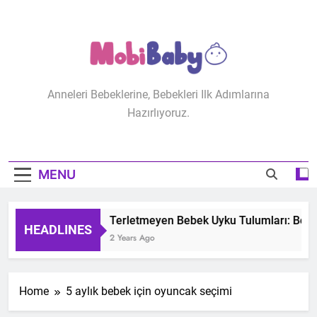
Skip
to
content
MobiBaby
Anneleri Bebeklerine, Bebekleri Ilk Adımlarına
Hazırlıyoruz.
MENU
Terletmeyen Bebek Uyku Tulumları: Bebeğ
HEADLINES
2 Years Ago
Home
5 aylık bebek için oyuncak seçimi