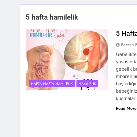
5 hafta hamilelik
5 Hafta
Ferzan 
Gebelikte
yuvasında
gebelik b
itibaren 
başladığın
HAFTA HAFTA HAMILELIK
HAMILELIK
bebeğiniz
kusmalar
Read More