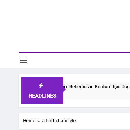
Skip
to
content
Mo
tmeyen Bebek Uyku Tulumları: Bebeğinizin Konforu İçin Doğru
 Ago
HEADLINES
Home
5 hafta hamilelik