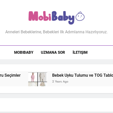
biBaby
Anneleri Bebeklerine, Bebekleri Ilk Adımlarına Hazırlıyoruz.
MOBIBABY
UZMANA SOR
İLETIŞIM
 Seçimler
Bebek Uyku Tulumu ve TOG Tablosu: 
2 Years Ago