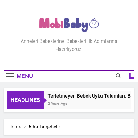
Skip
to
content
MobiBaby
Anneleri Bebeklerine, Bebekleri Ilk Adımlarına
Hazırlıyoruz.
MENU
Terletmeyen Bebek Uyku Tulumları: Bebeğ
HEADLINES
2 Years Ago
Home
6 hafta gebelik