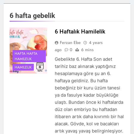
6 hafta gebelik
6 Haftalık Hamilelik
Ferzan Ebe
4 years
ago
0
6 mins
HAFTA HAFTA
HAMILELIK
Gebelikte 6. Hafta Son adet
tarihiz baz alınarak yaptığınız
HAMILELIK
hesaplamaya göre şu an 6.
haftaya geldiniz. Bu hafta
bebeğiniz bir kuru üzüm tanesi
ya da fasulye kadar büyüklüğe
ulaştı. Bundan önce ki haftalarda
düz olan embriyo bu haftadan
itibaren artık daha kıvrımlı bir hal
alacak. Gövde, kol ve bacakları
artık yavaş yavaş belirginleşiyor.