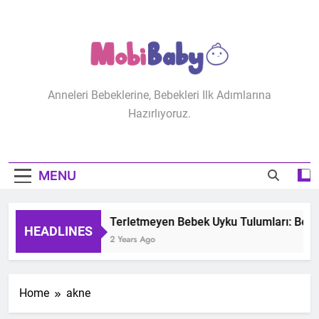
Skip
to
content
MobiBaby
Anneleri Bebeklerine, Bebekleri Ilk Adımlarına
Hazırlıyoruz.
MENU
Terletmeyen Bebek Uyku Tulumları: Bebeğ
HEADLINES
2 Years Ago
Home
akne