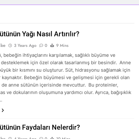
tünün Yağı Nasıl Artırılır?
Ebe
3 Years Ago
0
9 Mins
, bebeğin ihtiyaçlarını karşılamak, sağlıklı büyüme ve
 desteklemek için özel olarak tasarlanmış bir besindir. Anne
üyük bir kısmını su oluşturur. Süt, hidrasyonu sağlamak için
r kaynaktır. Bebeğin büyümesi ve gelişmesi için gerekli olan
r de anne sütünün içerisinde mevcuttur. Bu proteinler,
as ve dokularının oluşumuna yardımcı olur. Ayrıca, bağışıklık
…
ütünün Faydaları Nelerdir?
Ebe
4 Years Ago
0
10 Mins