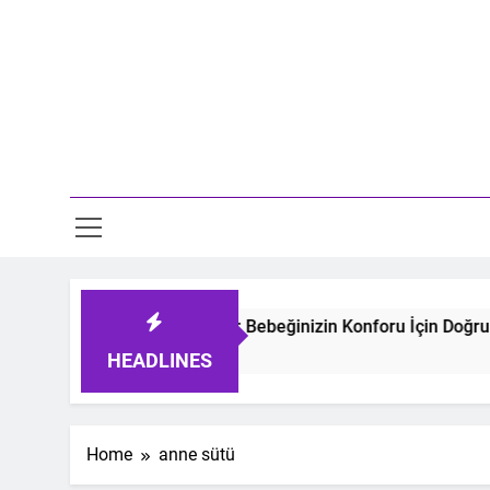
Skip
to
content
Mo
yen Bebek Uyku Tulumları: Bebeğinizin Konforu İçin Doğru Se
o
HEADLINES
Home
anne sütü