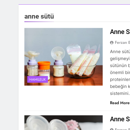
anne sütü
Anne Sü
Ferzan 
Anne sütü
gelişmeyi
sütünün b
önemli bi
proteinle
HAMILELIK
bebeğin k
sistemini
Read More
Anne S
Ferzan 