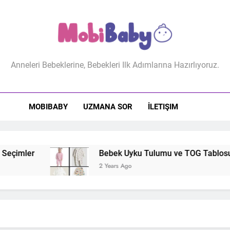
biBaby
Anneleri Bebeklerine, Bebekleri Ilk Adımlarına Hazırlıyoruz.
MOBIBABY
UZMANA SOR
İLETIŞIM
çimler
Bebek Uyku Tulumu ve TOG Tablosu: Do
2 Years Ago