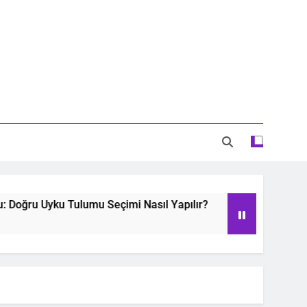
ğru Uyku Tulumu Seçimi Nasıl Yapılır?
Oyun H
2 Years 