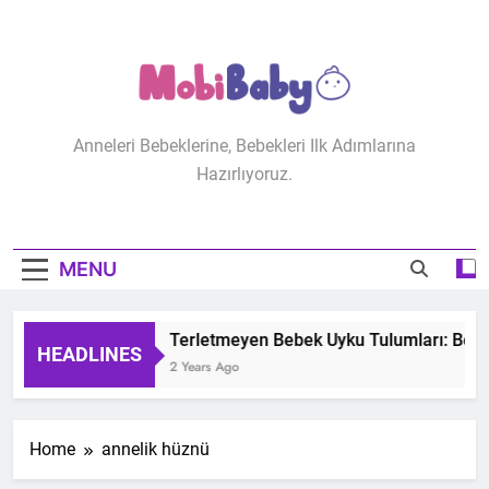
Skip
to
content
MobiBaby
Anneleri Bebeklerine, Bebekleri Ilk Adımlarına
Hazırlıyoruz.
MENU
Terletmeyen Bebek Uyku Tulumları: Bebeğ
HEADLINES
2 Years Ago
Home
annelik hüznü