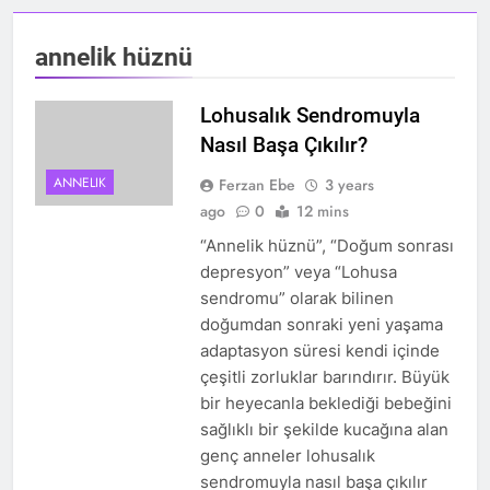
annelik hüznü
Lohusalık Sendromuyla
Nasıl Başa Çıkılır?
ANNELIK
Ferzan Ebe
3 years
ago
0
12 mins
“Annelik hüznü”, “Doğum sonrası
depresyon” veya “Lohusa
sendromu” olarak bilinen
doğumdan sonraki yeni yaşama
adaptasyon süresi kendi içinde
çeşitli zorluklar barındırır. Büyük
bir heyecanla beklediği bebeğini
sağlıklı bir şekilde kucağına alan
genç anneler lohusalık
sendromuyla nasıl başa çıkılır