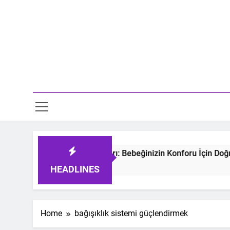
Skip
to
content
Mo
tmeyen Bebek Uyku Tulumları: Bebeğinizin Konforu İçin Doğru
 Ago
HEADLINES
Home
bağışıklık sistemi güçlendirmek