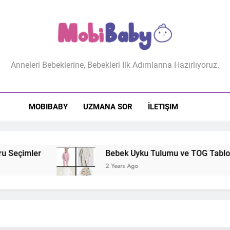
biBaby
Anneleri Bebeklerine, Bebekleri Ilk Adımlarına Hazırlıyoruz.
MOBIBABY
UZMANA SOR
İLETIŞIM
 Seçimler
Bebek Uyku Tulumu ve TOG Tablosu: 
2 Years Ago