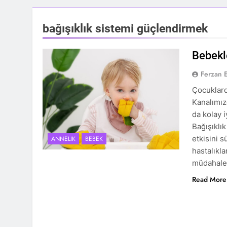
bağışıklık sistemi güçlendirmek
Bebekl
Ferzan 
Çocuklard
Kanalımız
da kolay 
Bağışıklı
etkisini 
ANNELIK
BEBEK
hastalıkl
müdahalel
Read More