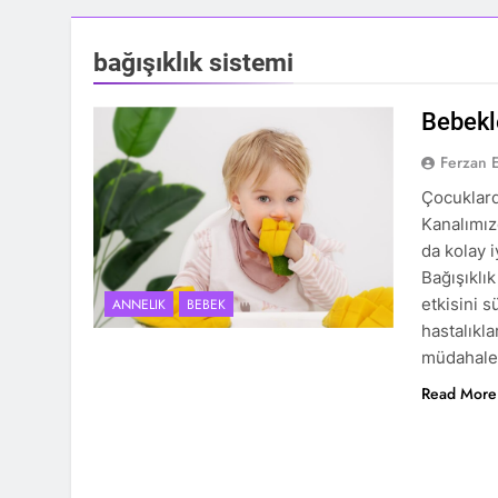
bağışıklık sistemi
Bebekl
Ferzan 
Çocuklard
Kanalımız
da kolay 
Bağışıklı
etkisini 
ANNELIK
BEBEK
hastalıkl
müdahalel
Read More