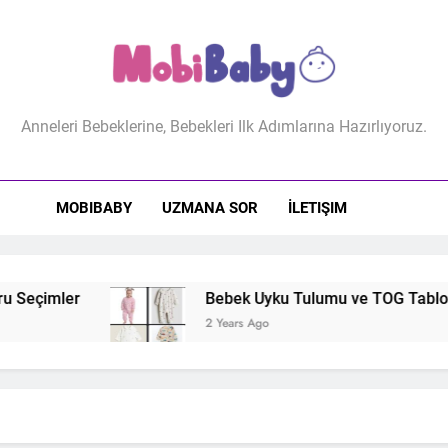
biBaby
Anneleri Bebeklerine, Bebekleri Ilk Adımlarına Hazırlıyoruz.
MOBIBABY
UZMANA SOR
İLETIŞIM
 Seçimler
Bebek Uyku Tulumu ve TOG Tablosu: 
2 Years Ago