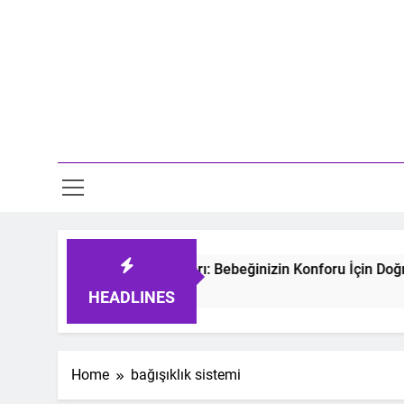
Skip
to
content
Mo
tmeyen Bebek Uyku Tulumları: Bebeğinizin Konforu İçin Doğru
 Ago
HEADLINES
Home
bağışıklık sistemi