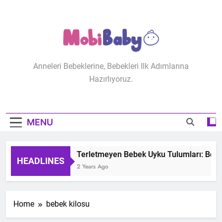
Skip
to
content
MobiBaby
Anneleri Bebeklerine, Bebekleri Ilk Adımlarına
Hazırlıyoruz.
MENU
Terletmeyen Bebek Uyku Tulumları: Bebeğ
HEADLINES
2 Years Ago
Home
bebek kilosu