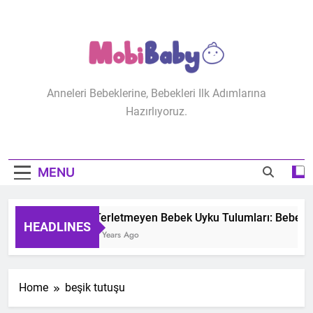
Skip
to
content
MobiBaby
Anneleri Bebeklerine, Bebekleri Ilk Adımlarına
Hazırlıyoruz.
MENU
Terletmeyen Bebek Uyku Tulumları: Bebeğini
HEADLINES
2 Years Ago
Home
beşik tutuşu