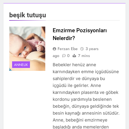
beşik tutuşu
Emzirme Pozisyonları
Nelerdir?
Ferzan Ebe
3 years
ago
0
7 mins
Bebekler henüz anne
ANNELIK
karnındayken emme içgüdüsüne
sahiplerdir ve dünyaya bu
içgüdü ile gelirler. Anne
karnındayken plasenta ve göbek
kordonu yardımıyla beslenen
bebeğin, dünyaya geldiğinde tek
besin kaynağı annesinin sütüdür.
Anne, bebeğini emzirmeye
başladığı anda memelerden