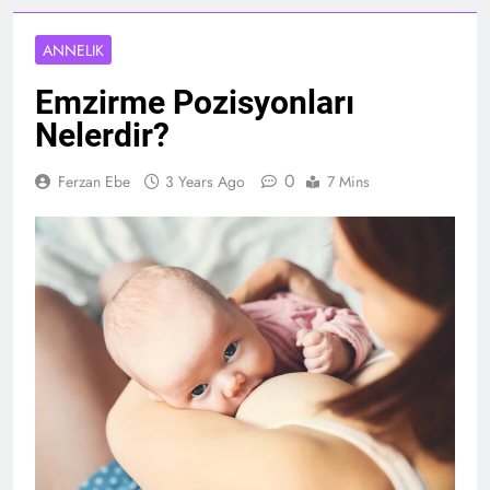
ANNELIK
Emzirme Pozisyonları
Nelerdir?
0
Ferzan Ebe
3 Years Ago
7 Mins