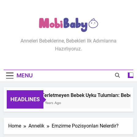
Skip
to
content
MobiBaby
Anneleri Bebeklerine, Bebekleri Ilk Adımlarına
Hazırlıyoruz.
MENU
Terletmeyen Bebek Uyku Tulumları: Bebeğiniz
HEADLINES
2 Years Ago
Home
Annelik
Emzirme Pozisyonları Nelerdir?