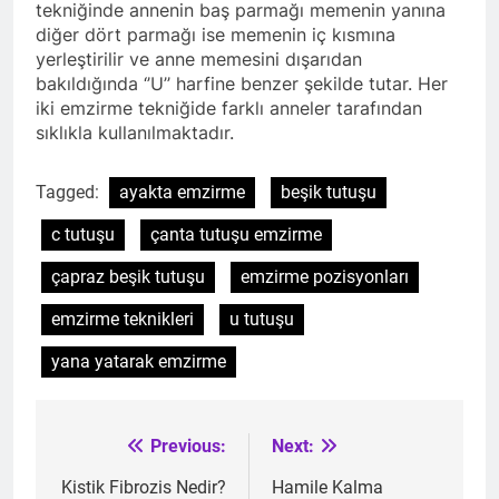
tekniğinde annenin baş parmağı memenin yanına
diğer dört parmağı ise memenin iç kısmına
yerleştirilir ve anne memesini dışarıdan
bakıldığında ‘’U’’ harfine benzer şekilde tutar. Her
iki emzirme tekniğide farklı anneler tarafından
sıklıkla kullanılmaktadır.
Tagged:
ayakta emzirme
beşik tutuşu
c tutuşu
çanta tutuşu emzirme
çapraz beşik tutuşu
emzirme pozisyonları
emzirme teknikleri
u tutuşu
yana yatarak emzirme
Previous:
Next:
Post
navigation
Kistik Fibrozis Nedir?
Hamile Kalma