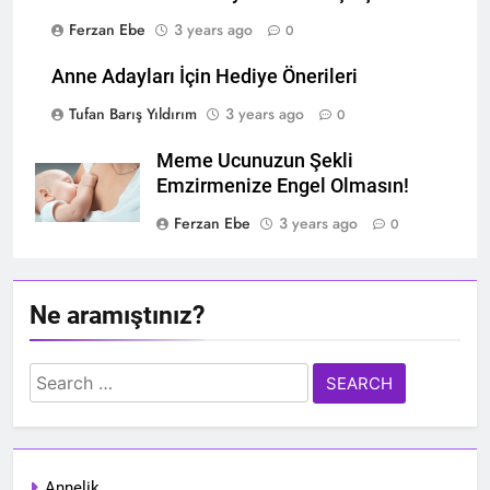
Ferzan Ebe
3 years ago
0
Anne Adayları İçin Hediye Önerileri
Tufan Barış Yıldırım
3 years ago
0
Meme Ucunuzun Şekli
Emzirmenize Engel Olmasın!
Ferzan Ebe
3 years ago
0
Ne aramıştınız?
Search
for:
Annelik