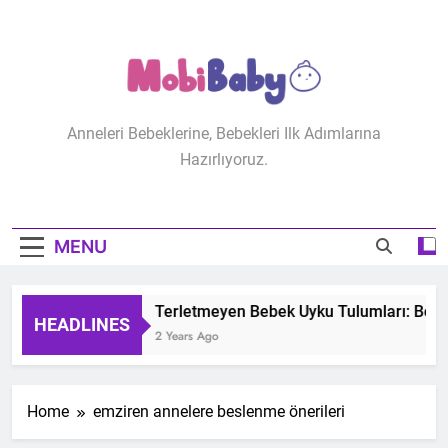
Skip
to
content
MobiBaby
Anneleri Bebeklerine, Bebekleri Ilk Adımlarına
Hazırlıyoruz.
MENU
Terletmeyen Bebek Uyku Tulumları: Bebeğ
HEADLINES
2 Years Ago
Home
emziren annelere beslenme önerileri