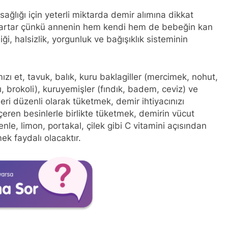
lığı için yeterli miktarda demir alımına dikkat
ı artar çünkü annenin hem kendi hem de bebeğin kan
i, halsizlik, yorgunluk ve bağışıklık sisteminin
zı et, tavuk, balık, kuru baklagiller (mercimek, nohut,
ı, brokoli), kuruyemişler (fındık, badem, ceviz) ve
eri düzenli olarak tüketmek, demir ihtiyacınızı
içeren besinlerle birlikte tüketmek, demirin vücut
nle, limon, portakal, çilek gibi C vitamini açısından
k faydalı olacaktır.