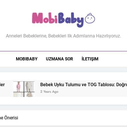
biBaby
Anneleri Bebeklerine, Bebekleri Ilk Adımlarına Hazırlıyoruz.
MOBIBABY
UZMANA SOR
İLETIŞIM
Bebek Uyku Tulumu ve TOG Tablosu: Doğru Uyku Tulumu 
2 Years Ago
e Önerisi