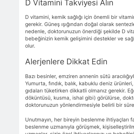
D Vitamini Takviyesi Alın
D vitamini, kemik sağlığı için önemli bir vita
gerekir. Güneş ışığından doğal olarak sentezle
nedenle, doktorunuzun önerdiği şekilde D vitam
bebeğinizin kemik gelişimini destekler ve sağl
olur.
Alerjenlere Dikkat Edin
Bazı besinler, emziren annenin sütü aracılığıy
Yumurta, fındık, balık, kabuklu deniz ürünleri,
gıdaları tüketirken dikkatli olmanız gerekir. Eğ
döküntüsü, kusma, ishal gibi) görülürse, do
doktorunuzun yönlendirmesiyle belirli bir süre
Unutmayın, her bireyin beslenme ihtiyaçları fa
beslenme uzmanıyla görüşmek, kişiselleştirilm