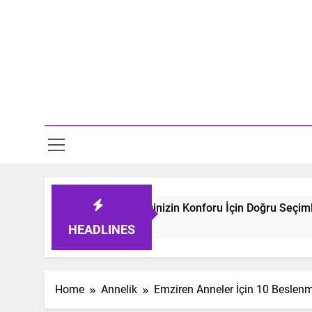
Skip
to
content
Mo
Tulumları: Bebeğinizin Konforu İçin Doğru Seçimler
HEADLINES
Home
Annelik
Emziren Anneler İçin 10 Beslenm