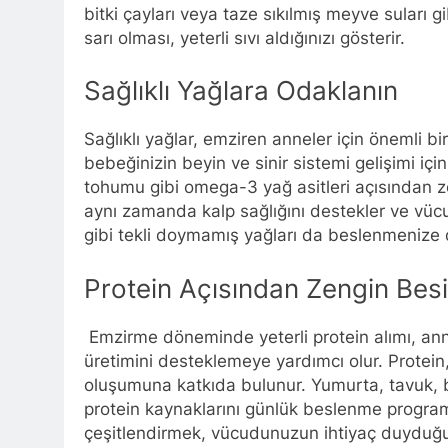
bitki çayları veya taze sıkılmış meyve suları gib
sarı olması, yeterli sıvı aldığınızı gösterir.
Sağlıklı Yağlara Odaklanın
Sağlıklı yağlar, emziren anneler için önemli bi
bebeğinizin beyin ve sinir sistemi gelişimi içi
tohumu gibi omega-3 yağ asitleri açısından z
aynı zamanda kalp sağlığını destekler ve vücut
gibi tekli doymamış yağları da beslenmenize 
Protein Açısından Zengin Besi
Emzirme döneminde yeterli protein alımı, ann
üretimini desteklemeye yardımcı olur. Protein
oluşumuna katkıda bulunur. Yumurta, tavuk, balı
protein kaynaklarını günlük beslenme programı
çeşitlendirmek, vücudunuzun ihtiyaç duyduğu f