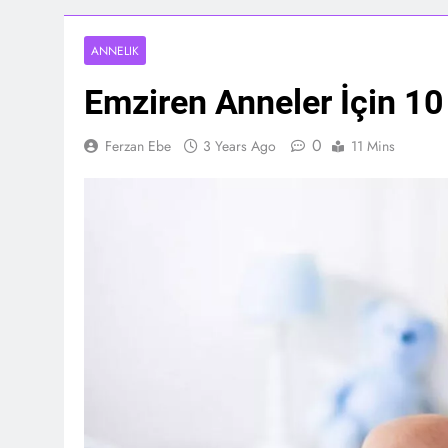
ANNELIK
Emziren Anneler İçin 10
0
Ferzan Ebe
3 Years Ago
11 Mins