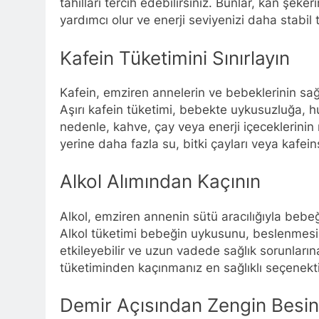
tahılları tercih edebilirsiniz. Bunlar, kan şek
yardımcı olur ve enerji seviyenizi daha stabil t
Kafein Tüketimini Sınırlayın
Kafein, emziren annelerin ve bebeklerinin sağl
Aşırı kafein tüketimi, bebekte uykusuzluğa, h
nedenle, kahve, çay veya enerji içeceklerinin m
yerine daha fazla su, bitki çayları veya kafeins
Alkol Alımından Kaçının
Alkol, emziren annenin sütü aracılığıyla bebeğ
Alkol tüketimi bebeğin uykusunu, beslenmesin
etkileyebilir ve uzun vadede sağlık sorunları
tüketiminden kaçınmanız en sağlıklı seçenekti
Demir Açısından Zengin Besin