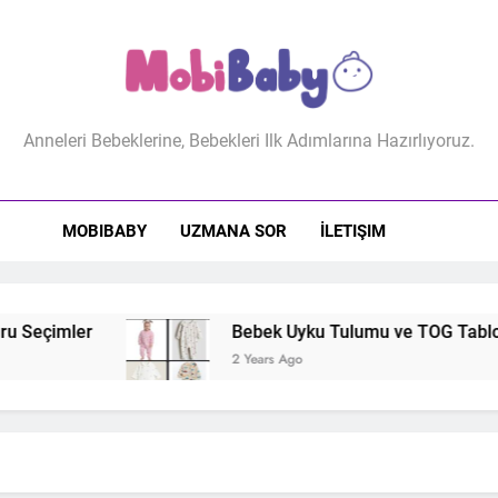
biBaby
Anneleri Bebeklerine, Bebekleri Ilk Adımlarına Hazırlıyoruz.
MOBIBABY
UZMANA SOR
İLETIŞIM
 Seçimler
Bebek Uyku Tulumu ve TOG Tablosu: 
2 Years Ago