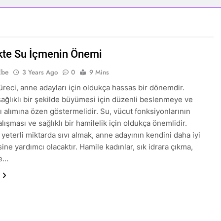
kte Su İçmenin Önemi
Ebe
3 Years Ago
0
9 Mins
üreci, anne adayları için oldukça hassas bir dönemdir.
ağlıklı bir şekilde büyümesi için düzenli beslenmeye ve
vı alımına özen göstermelidir. Su, vücut fonksiyonlarının
ışması ve sağlıklı bir hamilelik için oldukça önemlidir.
 yeterli miktarda sıvı almak, anne adayının kendini daha iyi
ne yardımcı olacaktır. Hamile kadınlar, sık idrara çıkma,
ve…