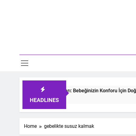
Skip
to
content
Mo
tmeyen Bebek Uyku Tulumları: Bebeğinizin Konforu İçin Doğru
s Ago
HEADLINES
Home
gebelikte susuz kalmak