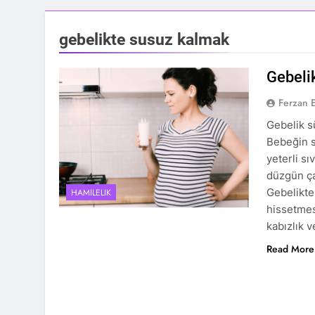
gebelikte susuz kalmak
Gebeli
Ferzan 
Gebelik s
Bebeğin s
yeterli sı
düzgün çal
Gebelikte
HAMILELIK
hissetmesi
kabızlık 
Read More