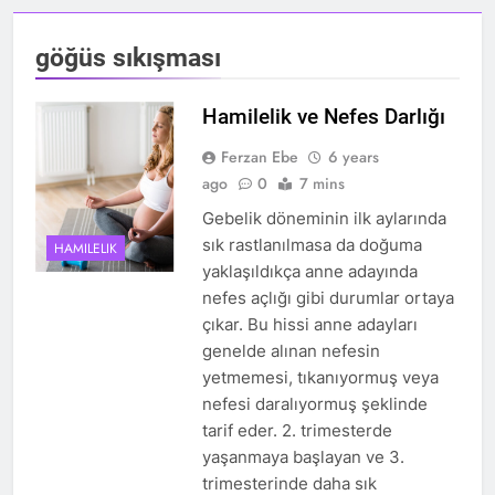
göğüs sıkışması
Hamilelik ve Nefes Darlığı
Ferzan Ebe
6 years
ago
0
7 mins
Gebelik döneminin ilk aylarında
sık rastlanılmasa da doğuma
HAMILELIK
yaklaşıldıkça anne adayında
nefes açlığı gibi durumlar ortaya
çıkar. Bu hissi anne adayları
genelde alınan nefesin
yetmemesi, tıkanıyormuş veya
nefesi daralıyormuş şeklinde
tarif eder. 2. trimesterde
yaşanmaya başlayan ve 3.
trimesterinde daha sık