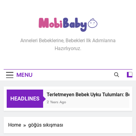
Skip
to
content
MobiBaby
Anneleri Bebeklerine, Bebekleri Ilk Adımlarına
Hazırlıyoruz.
MENU
Terletmeyen Bebek Uyku Tulumları: Bebeğ
HEADLINES
2 Years Ago
Home
göğüs sıkışması