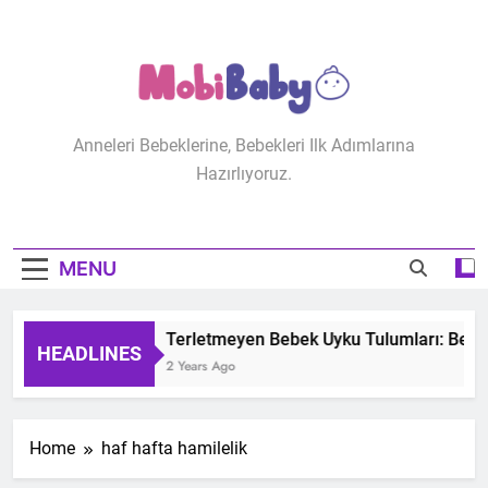
Skip
to
content
MobiBaby
Anneleri Bebeklerine, Bebekleri Ilk Adımlarına
Hazırlıyoruz.
MENU
Terletmeyen Bebek Uyku Tulumları: Bebeğ
HEADLINES
2 Years Ago
Home
haf hafta hamilelik