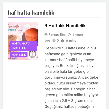
haf hafta hamilelik
9 Haftalık Hamilelik
Ferzan Ebe
4 years
ago
0
6 mins
HAFTA HAFTA
HAMILELIK
Gebelikte 9. Hafta Gebeliğin 9.
haftasına geldiğinizde artık
HAMILELIK
karnınız hafif hafif büyümeye
başlıyor. Bel kalınlığınız artıyor
olsa bile hala bir gebe gibi
görünmüyorsunuz. Ancak gebe
olduğunuzu hissetmeye çoktan
başladınız bile. Bebeğiniz her
geçen gün milim milim büyüyor
şu an için 2.5 – 3 gram oldu.
Geçtiğimiz haftada bebeğinizin