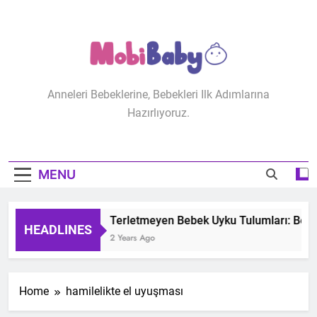
Skip
to
content
MobiBaby
Anneleri Bebeklerine, Bebekleri Ilk Adımlarına
Hazırlıyoruz.
MENU
Terletmeyen Bebek Uyku Tulumları: Bebeğ
HEADLINES
2 Years Ago
Home
hamilelikte el uyuşması