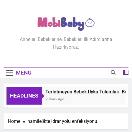
Skip
to
content
MobiBaby
Anneleri Bebeklerine, Bebekleri Ilk Adımlarına
Hazırlıyoruz.
MENU
Terletmeyen Bebek Uyku Tulumları: Bebeğ
HEADLINES
2 Years Ago
Home
hamilelikte idrar yolu enfeksiyonu