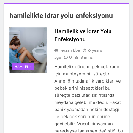
hamilelikte idrar yolu enfeksiyonu
Hamilelik ve İdrar Yolu
Enfeksiyonu
Ferzan Ebe
6 years
ago
0
8 mins
Hamilelik dönemi pek çok kadın
HAMILELIK
için muhteşem bir süreçtir.
Anneliğin tadına ilk vardıkları ve
bebeklerini hissettikleri bu
süreçte bazı ufak sıkıntılarda
meydana gelebilmektedir. Fakat
panik yapmadan hekim desteği
ile pek çok sorunun önüne
geçilebilir. Vücut kimyasının
neredeyse tamamen değiştiği bu