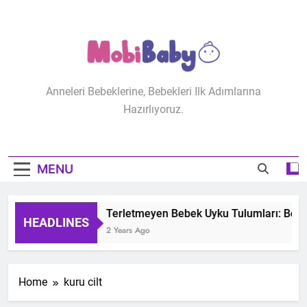
Skip
to
content
MobiBaby
Anneleri Bebeklerine, Bebekleri Ilk Adımlarına
Hazırlıyoruz.
MENU
Terletmeyen Bebek Uyku Tulumları: Bebeğ
HEADLINES
2 Years Ago
Home
kuru cilt