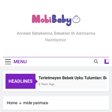
Skip
to
content
MobiBaby
Anneleri Bebeklerine, Bebekleri Ilk Adımlarına
Hazırlıyoruz.
MENU
Terletmeyen Bebek Uyku Tulumları: Bebeğ
HEADLINES
2 Years Ago
Home
mide yanması