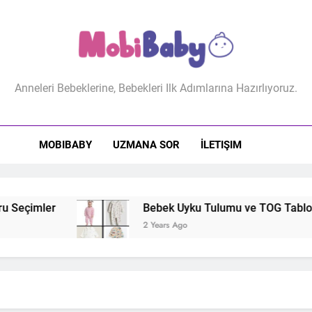
biBaby
Anneleri Bebeklerine, Bebekleri Ilk Adımlarına Hazırlıyoruz.
MOBIBABY
UZMANA SOR
İLETIŞIM
 Seçimler
Bebek Uyku Tulumu ve TOG Tablosu: 
2 Years Ago