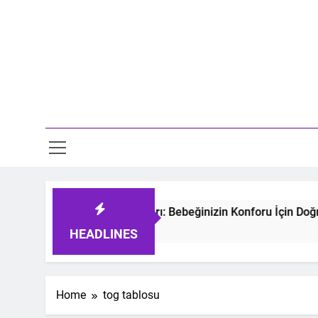
Skip
to
content
Mo
tmeyen Bebek Uyku Tulumları: Bebeğinizin Konforu İçin Doğru
 Ago
HEADLINES
Home
tog tablosu