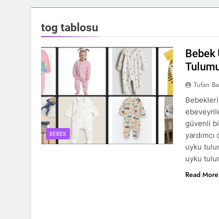
tog tablosu
Bebek 
Tulumu
Tufan Ba
Bebekleri
ebeveynle
güvenli b
BEBEK
yardımcı o
uyku tulu
uyku tulu
Read More