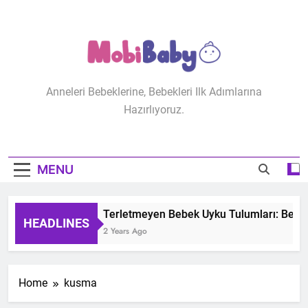
Skip
to
content
MobiBaby
Anneleri Bebeklerine, Bebekleri Ilk Adımlarına
Hazırlıyoruz.
MENU
Terletmeyen Bebek Uyku Tulumları: Bebeği
HEADLINES
2 Years Ago
Home
kusma